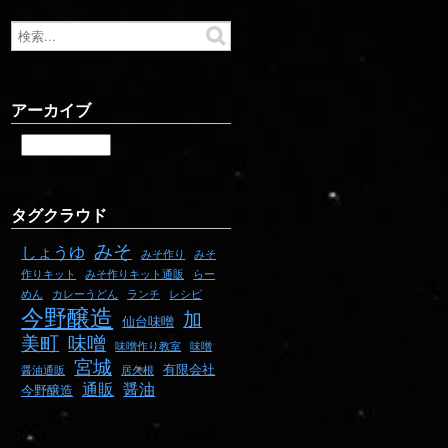
アーカイブ
タグクラウド
みそ
しょうゆ
みそ
みそ作り
作りキット
みそ作りキット通販
らー
レシピ
めん
カレーうどん
ランチ
今野醸造
加
仙台味噌
美町
味噌
味噌作り教室
味噌
宮城
有限会社
醤油通販
居久根
通販
醤油
今野醸造